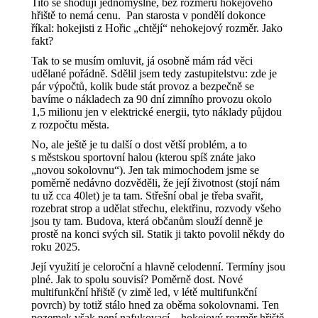
Tito se shodují jednomyslně, bez rozměru hokejového
hřiště to nemá cenu. Pan starosta v pondělí dokonce
říkal: hokejisti z Hořic „chtějí“ nehokejový rozměr. Jako
fakt?
Tak to se musím omluvit, já osobně mám rád věci
udělané pořádně. Sdělil jsem tedy zastupitelstvu: zde je
pár výpočtů, kolik bude stát provoz a bezpečně se
bavíme o nákladech za 90 dní zimního provozu okolo
1,5 milionu jen v elektrické energii, tyto náklady půjdou
z rozpočtu města.
No, ale ještě je tu další o dost větší problém, a to
s městskou sportovní halou (kterou spíš znáte jako
„novou sokolovnu“). Jen tak mimochodem jsme se
poměrně nedávno dozvěděli, že její životnost (stojí nám
tu už cca 40let) je ta tam. Střešní obal je třeba svařit,
rozebrat strop a udělat střechu, elektřinu, rozvody všeho
jsou ty tam. Budova, která občanům slouží denně je
prostě na konci svých sil. Statik ji takto povolil někdy do
roku 2025.
Její využití je celoroční a hlavně celodenní. Termíny jsou
plné. Jak to spolu souvisí? Poměrně dost. Nové
multifunkční hřiště (v zimě led, v létě multifunkční
povrch) by totiž stálo hned za oběma sokolovnami. Ten
pozemek však není nafukovací – hokejový rozměr hřiště