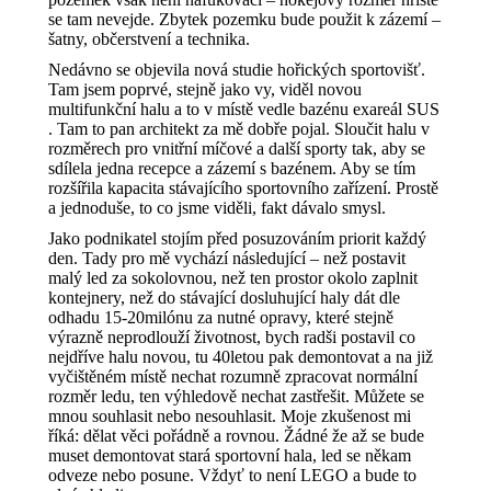
se tam nevejde. Zbytek pozemku bude použit k zázemí –
šatny, občerstvení a technika.
Nedávno se objevila nová studie hořických sportovišť.
Tam jsem poprvé, stejně jako vy, viděl novou
multifunkční halu a to v místě vedle bazénu exareál SUS
. Tam to pan architekt za mě dobře pojal. Sloučit halu v
rozměrech pro vnitřní míčové a další sporty tak, aby se
sdílela jedna recepce a zázemí s bazénem. Aby se tím
rozšířila kapacita stávajícího sportovního zařízení. Prostě
a jednoduše, to co jsme viděli, fakt dávalo smysl.
Jako podnikatel stojím před posuzováním priorit každý
den. Tady pro mě vychází následující – než postavit
malý led za sokolovnou, než ten prostor okolo zaplnit
kontejnery, než do stávající dosluhující haly dát dle
odhadu 15-20milónu za nutné opravy, které stejně
výrazně neprodlouží životnost, bych radši postavil co
nejdříve halu novou, tu 40letou pak demontovat a na již
vyčištěném místě nechat rozumně zpracovat normální
rozměr ledu, ten výhledově nechat zastřešit. Můžete se
mnou souhlasit nebo nesouhlasit. Moje zkušenost mi
říká: dělat věci pořádně a rovnou. Žádné že až se bude
muset demontovat stará sportovní hala, led se někam
odveze nebo posune. Vždyť to není LEGO a bude to