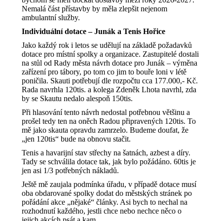
Nemalá část přístavby by měla zlepšit nejenom
ambulantní služby.
Individuální dotace – Junák a Tenis Hořice
Jako každý rok i letos se udělují na základě požadavků
dotace pro místní spolky a organizace. Zastupitelé dostali
na stůl od Rady města návrh dotace pro Junák – výměna
zařízení pro tábory, po tom co jim to bouře loni v létě
poničila. Skauti potřebují dle rozpočtu cca 177.000,- Kč.
Rada navrhla 120tis. a kolega Zdeněk Lhota navrhl, zda
by se Skautu nedalo alespoň 150tis.
Při hlasování tento návrh nedostal potřebnou většinu a
prošel tedy ten na oněch Radou připravených 120tis. To
mě jako skauta opravdu zamrzelo. Budeme doufat, že
„jen 120tis“ bude na obnovu stačit.
Tenis a havarijní stav střechy na šatnách, azbest a díry.
Tady se schválila dotace tak, jak bylo požádáno. 60tis je
jen asi 1/3 potřebných nákladů.
Ještě mě zaujala podmínka úřadu, v případě dotace musí
oba obdarované spolky dodat do městských stránek po
pořádání akce „nějaké“ články. Asi bych to nechal na
rozhodnutí každého, jestli chce nebo nechce něco o
jejich akcích psát a kam.