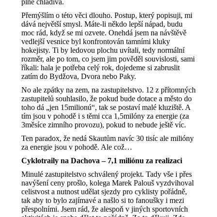
plné chladiva.
Přemýšlím o této věci dlouho. Postup, který popisuji, mi
dává největší smysl. Máte-li někdo lepší nápad, budu
moc rád, když se mi ozvete. Onehdá jsem na návštěvě
vedlejší vesnice byl konfrontován tamními kluky
hokejisty. Ti by ledovou plochu uvítali, tedy normální
rozměr, ale po tom, co jsem jim pověděl souvislosti, sami
říkali: hala je potřeba celý rok, dojedeme si zabruslit
zatím do Bydžova, Dvora nebo Paky.
No ale zpátky na zem, na zastupitelstvo. 12 z přítomných
zastupitelů souhlasilo, že pokud bude dotace a město do
toho dá „jen 15milionú“, tak se postaví malé kluziště. A
tím jsou v pohodě i s těmi cca 1,5milóny za energie (za
3měsíce zimního provozu), pokud to nebude ještě víc.
Ten paradox, že nedá Skautům navíc 30 tisíc ale milióny
za energie jsou v pohodě. Ale což…
Cyklotraily na Dachova – 7,1 miliónu za realizaci
Minulé zastupitelstvo schválený projekt. Tady vše i přes
navýšení ceny prošlo, kolega Marek Palouš vyzdvihoval
celistvost a nutnost udělat sjezdy pro cyklisty pořádně,
tak aby to bylo zajímavé a našlo si to fanoušky i mezi
přespolními. Jsem rád, že alespoň v jiných sportovních