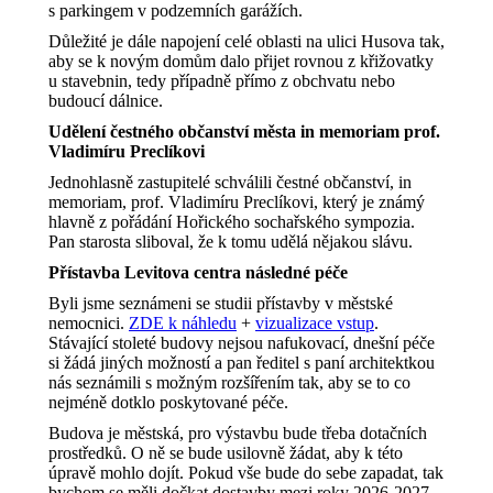
s parkingem v podzemních garážích.
Důležité je dále napojení celé oblasti na ulici Husova tak,
aby se k novým domům dalo přijet rovnou z křižovatky
u stavebnin, tedy případně přímo z obchvatu nebo
budoucí dálnice.
Udělení čestného občanství města in memoriam prof.
Vladimíru Preclíkovi
Jednohlasně zastupitelé schválili čestné občanství, in
memoriam, prof. Vladimíru Preclíkovi, který je známý
hlavně z pořádání Hořického sochařského sympozia.
Pan starosta sliboval, že k tomu udělá nějakou slávu.
Přístavba Levitova centra následné péče
Byli jsme seznámeni se studii přístavby v městské
nemocnici.
ZDE k náhledu
+
vizualizace vstup
.
Stávající stoleté budovy nejsou nafukovací, dnešní péče
si žádá jiných možností a pan ředitel s paní architektkou
nás seznámili s možným rozšířením tak, aby se to co
nejméně dotklo poskytované péče.
Budova je městská, pro výstavbu bude třeba dotačních
prostředků. O ně se bude usilovně žádat, aby k této
úpravě mohlo dojít. Pokud vše bude do sebe zapadat, tak
bychom se měli dočkat dostavby mezi roky 2026-2027.