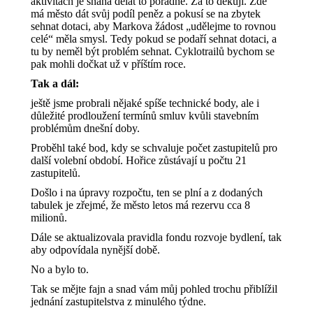
aktivitách je snaha dělat to pořádně. Za to děkuji. Zde
má město dát svůj podíl peněz a pokusí se na zbytek
sehnat dotaci, aby Markova žádost „udělejme to rovnou
celé“ měla smysl. Tedy pokud se podaří sehnat dotaci, a
tu by neměl být problém sehnat. Cyklotrailů bychom se
pak mohli dočkat už v příštím roce.
Tak a dál:
ještě jsme probrali nějaké spíše technické body, ale i
důležité prodloužení termínů smluv kvůli stavebním
problémům dnešní doby.
Proběhl také bod, kdy se schvaluje počet zastupitelů pro
další volební období. Hořice zůstávají u počtu 21
zastupitelů.
Došlo i na úpravy rozpočtu, ten se plní a z dodaných
tabulek je zřejmé, že město letos má rezervu cca 8
milionů.
Dále se aktualizovala pravidla fondu rozvoje bydlení, tak
aby odpovídala nynější době.
No a bylo to.
Tak se mějte fajn a snad vám můj pohled trochu přiblížil
jednání zastupitelstva z minulého týdne.