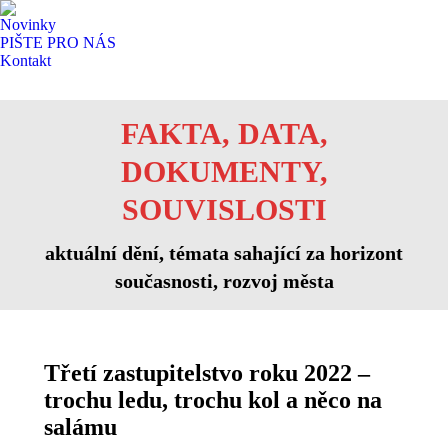
Novinky
PIŠTE PRO NÁS
Kontakt
Search:
Facebook
page
FAKTA, DATA,
opens
in
DOKUMENTY,
new
SOUVISLOSTI
window
aktuální dění, témata sahající za horizont
současnosti, rozvoj města
Třetí zastupitelstvo roku 2022 –
trochu ledu, trochu kol a něco na
salámu