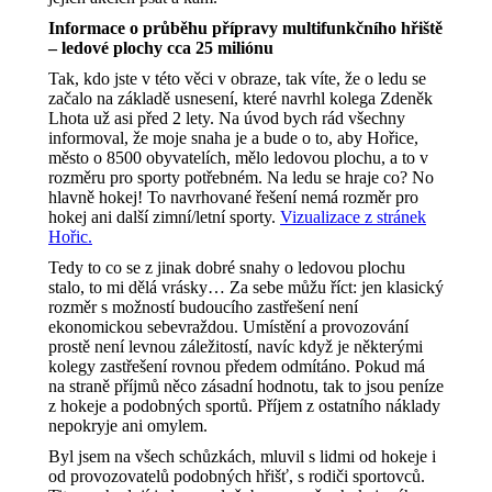
Informace o průběhu přípravy multifunkčního hřiště
– ledové plochy cca 25 miliónu
Tak, kdo jste v této věci v obraze, tak víte, že o ledu se
začalo na základě usnesení, které navrhl kolega Zdeněk
Lhota už asi před 2 lety. Na úvod bych rád všechny
informoval, že moje snaha je a bude o to, aby Hořice,
město o 8500 obyvatelích, mělo ledovou plochu, a to v
rozměru pro sporty potřebném. Na ledu se hraje co? No
hlavně hokej! To navrhované řešení nemá rozměr pro
hokej ani další zimní/letní sporty.
Vizualizace z stránek
Hořic.
Tedy to co se z jinak dobré snahy o ledovou plochu
stalo, to mi dělá vrásky… Za sebe můžu říct: jen klasický
rozměr s možností budoucího zastřešení není
ekonomickou sebevraždou. Umístění a provozování
prostě není levnou záležitostí, navíc když je některými
kolegy zastřešení rovnou předem odmítáno. Pokud má
na straně příjmů něco zásadní hodnotu, tak to jsou peníze
z hokeje a podobných sportů. Příjem z ostatního náklady
nepokryje ani omylem.
Byl jsem na všech schůzkách, mluvil s lidmi od hokeje i
od provozovatelů podobných hřišť, s rodiči sportovců.