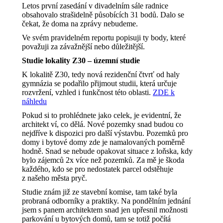
Letos první zasedání v divadelním sále radnice
obsahovalo strašidelně působících 31 bodů. Dalo se
čekat, že doma na zprávy nebudeme.
Ve svém pravidelném reportu popisuji ty body, které
považuji za závažnější nebo důležitější.
Studie lokality Z30 – územní studie
K lokalitě Z30, tedy nová rezidenční čtvrť od haly
gymnázia se podařilo přijmout studii, která určuje
rozvržení, vzhled i funkčnost této oblasti.
ZDE k
náhledu
Pokud si to prohlédnete jako celek, je evidentní, že
architekt ví, co dělá. Nové pozemky snad budou co
nejdříve k dispozici pro další výstavbu. Pozemků pro
domy i bytové domy zde je namalovaných poměrně
hodně. Snad se nebude opakovat situace z loňska, kdy
bylo zájemců 2x více než pozemků. Za mě je škoda
každého, kdo se pro nedostatek parcel odstěhuje
z našeho města pryč.
Studie znám již ze stavební komise, tam také byla
probraná odborníky a praktiky. Na pondělním jednání
jsem s panem architektem snad jen upřesnil možnosti
parkování u bytových domů, tam se totiž počítá