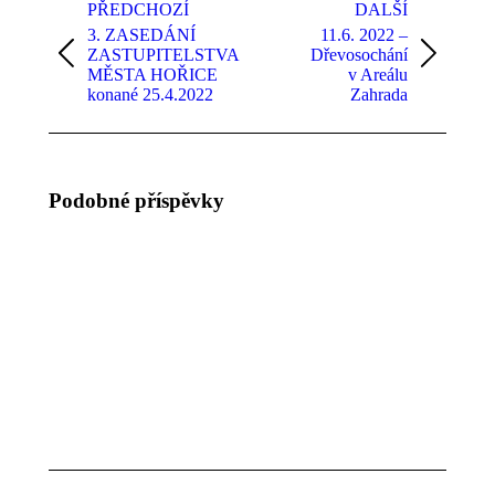
navigation
PŘEDCHOZÍ
DALŠÍ
3. ZASEDÁNÍ
11.6. 2022 –
ZASTUPITELSTVA
Dřevosochání
Previous
Next
MĚSTA HOŘICE
v Areálu
post:
post:
konané 25.4.2022
Zahrada
Podobné příspěvky
Poslední
Zastupitelstvo
Zastupitelsto
15. září 2025
roku 2025 –
– Radary,
Rozpočet na
Územní
rok 2026,
plány, Hiršák
osobnost
22 září, 2025
města Hořic
14 prosince,
2025